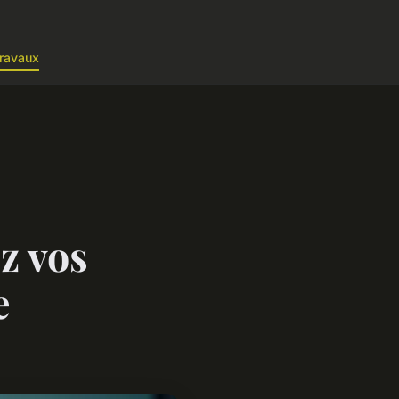
ravaux
ez vos
e