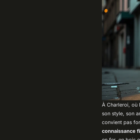
À Charleroi, où 
son style, son a
convient pas for
connaissance fi
en fer, en bois