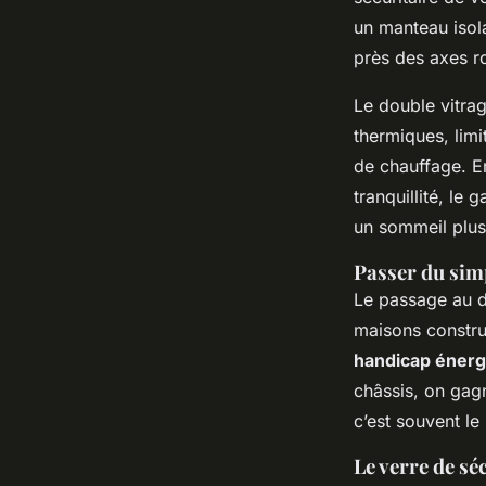
un manteau isola
près des axes ro
Le double vitrage
thermiques, limi
de chauffage. En 
tranquillité, le
un sommeil plus 
Passer du sim
Le passage au d
maisons constru
handicap énerg
châssis, on gagn
c’est souvent le
Le verre de sé