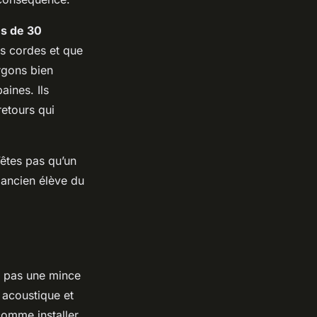
s de 30
es cordes et que
urgons bien
aines. Ils
retours qui
’êtes pas qu’un
 ancien élève du
st pas une mince
, acoustique et
 comme installer