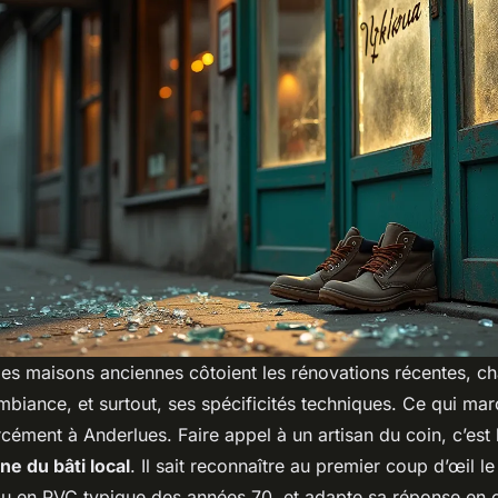
les maisons anciennes côtoient les rénovations récentes, ch
mbiance, et surtout, ses spécificités techniques. Ce qui mar
cément à Anderlues. Faire appel à un artisan du coin, c’est 
ne du bâti local
. Il sait reconnaître au premier coup d’œil l
 ou en PVC typique des années 70, et adapte sa réponse en