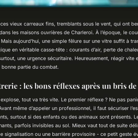
ces vieux carreaux fins, tremblants sous le vent, qui ont b
dans les maisons ouvrières de Charleroi. À l’époque, le coura
 Mais aujourd’hui, une simple fêlure sur une vitre suffit à tr
ique en véritable casse-tête : courants d’air, perte de chale
surtout, une urgence sécuritaire. Heureusement, réagir vite e
 bonne partie du combat.
rerie : les bons réflexes après un bris de
explose, tout va très vite. Le premier réflexe ? Ne pas pani
vant même d’appeler un professionnel, il faut sécuriser l’e
ents, surtout si des enfants ou des animaux sont présents. L
hants, parfois invisibles au sol. Mieux vaut tout de suite dél
 signalisation ou une barrière provisoire - ce petit geste é