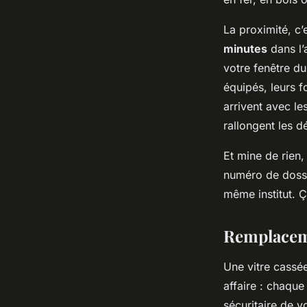
La proximité, c’
minutes
dans l’
votre fenêtre du
équipés, leurs f
arrivent avec le
rallongent les dé
Et mine de rien,
numéro de dossie
même institut. Ç
Remplaceme
Une vitre cassée
affaire : chaqu
sécuritaire de v