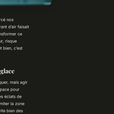
ercé nos
nt d’air faisait
ansformer ce
ur, risque
t bien, c’est
 glace
quer, mais agir
space pour
es éclats de
imiter la zone
vite bien des