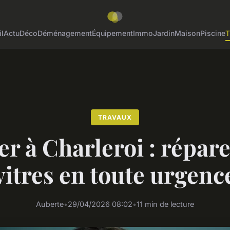
l
Actu
Déco
Déménagement
Équipement
Immo
Jardin
Maison
Piscine
T
TRAVAUX
er à Charleroi : répar
vitres en toute urgenc
Auberte
•
29/04/2026 08:02
•
11 min de lecture