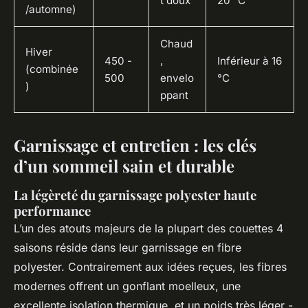
t doux
20 °C
/automne)
Chaud
Hiver
450 -
,
Inférieur à 16
(combinée
500
envelo
°C
)
ppant
Garnissage et entretien : les clés
d’un sommeil sain et durable
La légèreté du garnissage polyester haute
performance
L’un des atouts majeurs de la plupart des couettes 4
saisons réside dans leur garnissage en fibre
polyester. Contrairement aux idées reçues, les fibres
modernes offrent un gonflant moelleux, une
excellente isolation thermique, et un poids très léger -