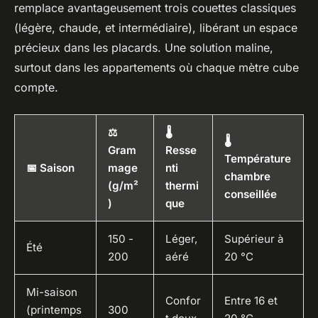
remplace avantageusement trois couettes classiques
(légère, chaude, et intermédiaire), libérant un espace
précieux dans les placards. Une solution maline,
surtout dans les appartements où chaque mètre cube
compte.
⚖️
🌡️
🌡️
Gram
Resse
Température
📅 Saison
mage
nti
chambre
(g/m²
thermi
conseillée
)
que
150 -
Léger,
Supérieur à
Été
200
aéré
20 °C
Mi-saison
Confor
Entre 16 et
(printemps
300