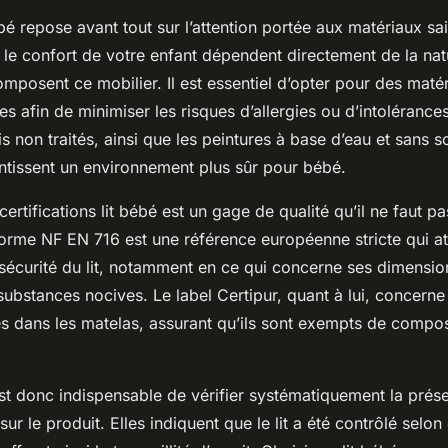
ébé repose avant tout sur l’attention portée aux matériaux sai
et le confort de votre enfant dépendent directement de la na
mposent ce mobilier. Il est essentiel d’opter pour des maté
s afin de minimiser les risques d’allergies ou d’intolérance
s non traités, ainsi que les peintures à base d’eau et sans s
ntissent un environnement plus sûr pour bébé.
ertifications lit bébé est un gage de qualité qu’il ne faut pa
norme NF EN 716 est une référence européenne stricte qui at
a sécurité du lit, notamment en ce qui concerne ses dimensio
substances nocives. Le label Certipur, quant à lui, concerne 
es dans les matelas, assurant qu’ils sont exempts de comp
est donc indispensable de vérifier systématiquement la pré
ur le produit. Elles indiquent que le lit a été contrôlé selon