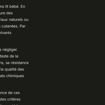
ns lit bébé. En
ture des
riaux naturels ou
s cutanées. Par
olvants
s négliger.
teste de la
ns, sa résistance
la qualité des
osés chimiques
sence de ces
 des critères