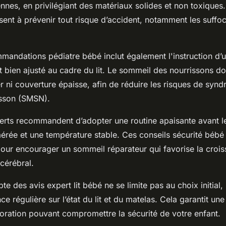
nes, en privilégiant des matériaux solides et non toxiques.
sent à prévenir tout risque d’accident, notamment les suffo
mandations pédiatre bébé inclut également l'instruction d’ut
 bien ajusté au cadre du lit. Le sommeil des nourrissons doit
er ni couverture épaisse, afin de réduire les risques de sy
isson (SMSN).
perts recommandent d’adopter une routine apaisante avant l
aérée et une température stable. Ces conseils sécurité bébé
ur encourager un sommeil réparateur qui favorise la croiss
cérébral.
pte des avis expert lit bébé ne se limite pas au choix initia
nce régulière sur l’état du lit et du matelas. Cela garantit u
rioration pouvant compromettre la sécurité de votre enfant.