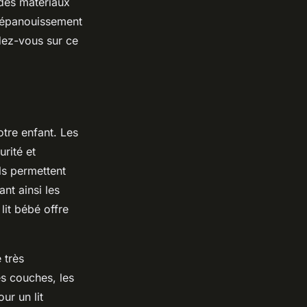
c des matériaux
l’épanouissement
dez-vous sur ce
otre enfant. Les
urité et
ls permettent
nt ainsi les
 lit bébé offre
 très
es couches, les
ur un lit