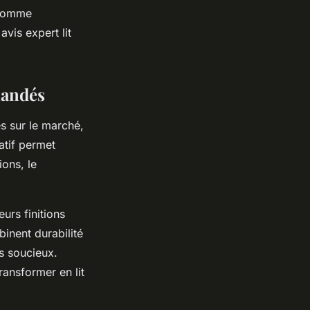
 comme
vis expert lit
mandés
es sur le marché,
atif permet
ions, le
urs finitions
inent durabilité
s soucieux.
ransformer en lit