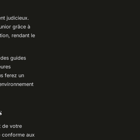
nt judicieux.
junior grâce à
ion, rendant le
 des guides
eures
us ferez un
 environnement
s
t de votre
bé conforme aux