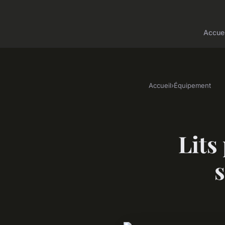
Accuei
Accueil
›
Équipement
Lits
s