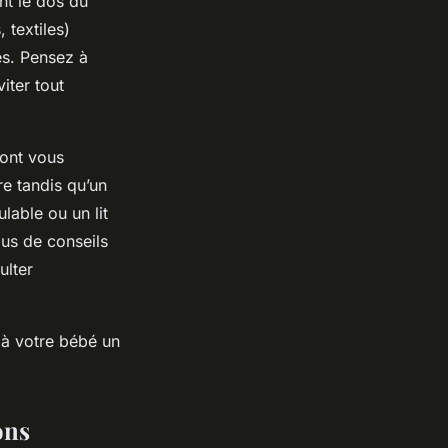
nt le dos du
 textiles)
ies. Pensez à
iter tout
dont vous
re tandis qu’un
lable ou un lit
lus de conseils
ulter
ez à votre bébé un
ons