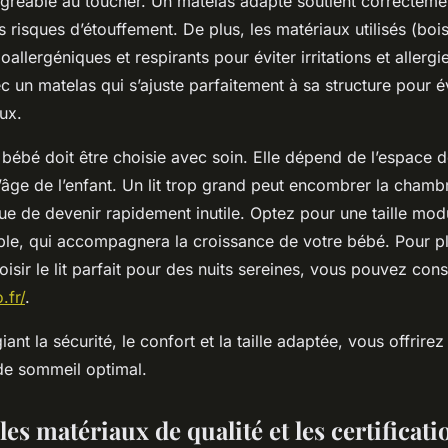
 agréable au toucher. Un matelas adapté soutient correcteme
s risques d’étouffement. De plus, les matériaux utilisés (bois,
oallergéniques et respirants pour éviter irritations et allerg
vec un matelas qui s’ajuste parfaitement à sa structure pour év
ux.
 lit bébé doit être choisie avec soin. Elle dépend de l’espace 
’âge de l’enfant. Un lit trop grand peut encombrer la chamb
isque de devenir rapidement inutile. Optez pour une taille modu
ible, qui accompagnera la croissance de votre bébé. Pour p
sir le lit parfait pour des nuits sereines, vous pouvez cons
.fr/
.
giant la sécurité, le confort et la taille adaptée, vous offrir
de sommeil optimal.
 les matériaux de qualité et les certificati