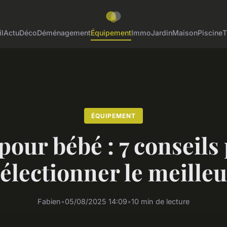
l
Actu
Déco
Déménagement
Équipement
Immo
Jardin
Maison
Piscine
T
ÉQUIPEMENT
 pour bébé : 7 conseils
électionner le meille
Fabien
•
05/08/2025 14:09
•
10 min de lecture