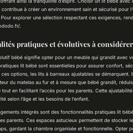
ffrant ainsi la tranquillité d’esprit. Choisir un lit bébé ave
és contribue à créer un environnement sain et sécurisé pour 
. Pour explorer une sélection respectant ces exigences, ren
cododo.fr/.
ités pratiques et évolutives à considérer
volutif bébé signifie opter pour un meuble qui grandit avec v
pratiques lit bébé sont essentielles pour assurer confort, séc
 ces options, les lits à barreaux ajustables se démarquent. I
teur du matelas au fur et à mesure que bébé grandit, réduisa
tout en facilitant l’accès pour les parents. Cette ajustabilité
lité selon l’âge et les besoins de l’enfant.
ngements intégrés sont des fonctionnalités pratiques lit bébé
les parents. Ces espaces astucieux permettent de stocker l
aps, gardant la chambre organisée et fonctionnelle. Opter po