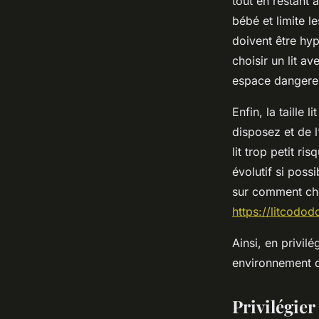
tout en restant
bébé et limite le
doivent être hyp
choisir un lit a
espace dangere
Enfin, la taille
disposez et de l
lit trop petit r
évolutif si poss
sur comment choi
https://litcododo
Ainsi, en privilé
environnement 
Privilégier