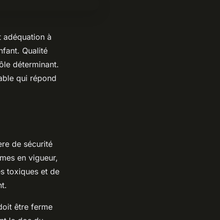
et adéquation à
nfant. Qualité
rôle déterminant.
able qui répond
ère de sécurité
ormes en vigueur,
 toxiques et de
t.
 doit être ferme