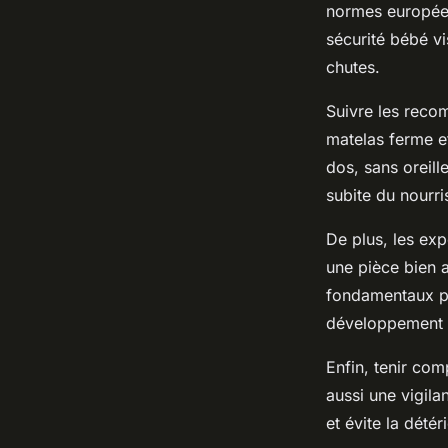
normes européen
sécurité bébé vi
chutes.
Suivre les recom
matelas ferme et
dos, sans oreill
subite du nourr
De plus, les ex
une pièce bien 
fondamentaux po
développement 
Enfin, tenir com
aussi une vigila
et évite la dété