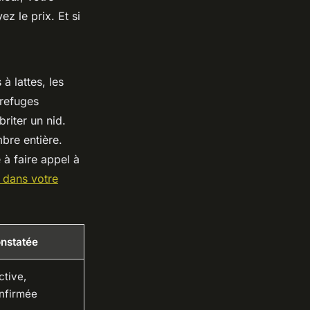
ez le prix. Et si
 à lattes, les
 refuges
riter un nid.
bre entière.
 à faire appel à
s dans votre
onstatée
ctive,
nfirmée