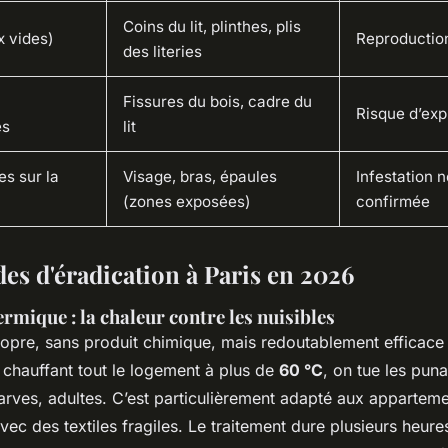
Coins du lit, plinthes, plis
x vides)
Reproductio
des literies
Fissures du bois, cadre du
Risque d’exp
es
lit
es sur la
Visage, bras, épaules
Infestation 
(zones exposées)
confirmée
es d'éradication à Paris en 2026
rmique : la chaleur contre les nuisibles
pre, sans produit chimique, mais redoutablement efficace 
 chauffant tout le logement à plus de
60 °C
, on tue les puna
arves, adultes. C’est particulièrement adapté aux apparteme
c des textiles fragiles. Le traitement dure plusieurs heures