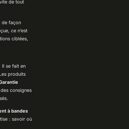
vite de tout
r de façon
ue, ce n’est
ions ciblées,
Il se fait en
Les produits
Garantie
t, des consignes
sés.
ent à bandes
tise : savoir où