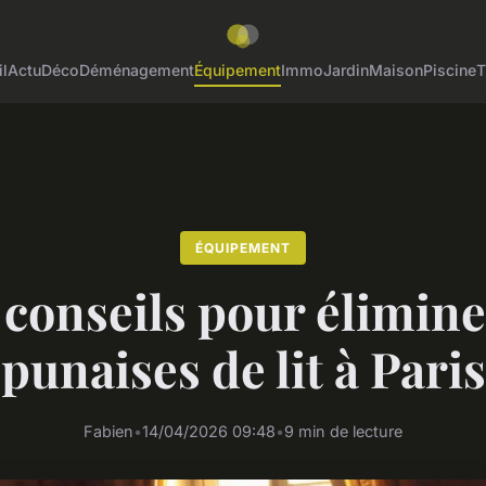
l
Actu
Déco
Déménagement
Équipement
Immo
Jardin
Maison
Piscine
T
ÉQUIPEMENT
conseils pour élimine
punaises de lit à Paris
Fabien
•
14/04/2026 09:48
•
9 min de lecture