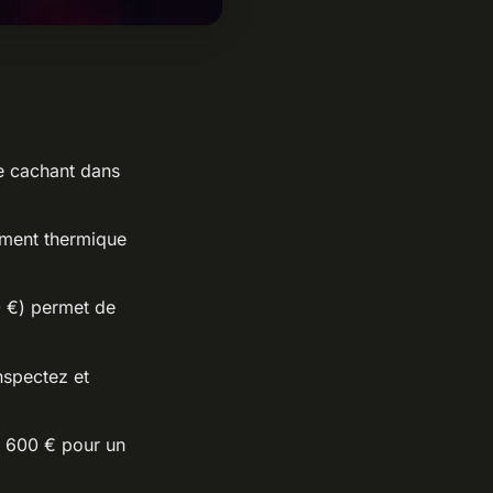
se cachant dans
.
tement thermique
0 €) permet de
nspectez et
t 600 € pour un