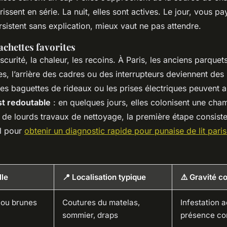
issent en série. La nuit, elles sont actives. Le jour, vous pay
sistent sans explication, mieux vaut ne pas attendre.
achettes favorites
scurité, la chaleur, les recoins. À Paris, les anciens parquets
ées, l’arrière des cadres ou des interrupteurs deviennent des
es baguettes de rideaux ou les prises électriques peuvent ab
st redoutable
: en quelques jours, elles colonisent une cham
de lourds travaux de nettoyage, la première étape consiste
l pour
obtenir un diagnostic rapide pour punaise de lit pari
lle
📍 Localisation typique
⚠️ Gravité c
 ou brunes
Coutures du matelas,
Infestation a
sommier, draps
présence co