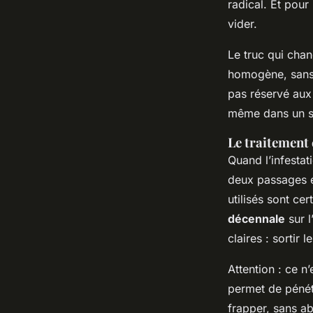
radical. Et pour
vider.
Le truc qui chan
homogène, sans 
pas réservé aux 
même dans un s
Le traitement
Quand l’infestat
deux passages e
utilisés sont cer
décennale
sur l
claires : sortir
Attention : ce n
permet de pénétre
frapper, sans abî