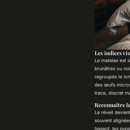
Les indices vis
Le matelas est s
brunâtres ou noi
regroupés le lon
des œufs micros
trace, discret ma
Reconnaître le
Le réveil devie
souvent alignée
hasard, les puna