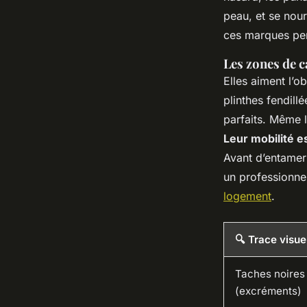
peau, et se nourr
ces marques per
Les zones de c
Elles aiment l’ob
plinthes fendill
parfaits. Même l
Leur mobilité e
Avant d’entamer 
un professionne
logement
.
🔍 Trace visue
Taches noires
(excréments)