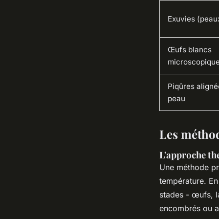
Exuvies (peau
Œufs blancs
microscopiqu
Piqûres aligné
peau
Les méthod
L'approche the
Une méthode pro
température. En
stades - œufs, l
encombrés ou ave