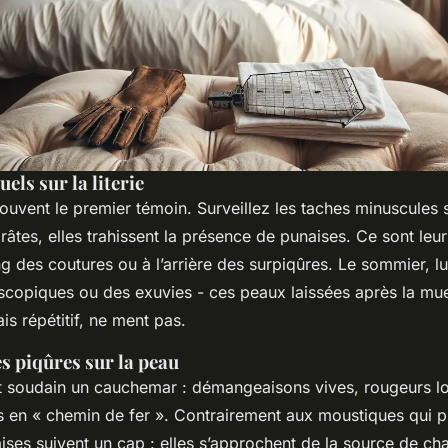
uels sur la literie
ouvent le premier témoin. Surveillez les taches minuscules s
râtes, elles trahissent la présence de punaises. Ce sont leu
g des coutures ou à l’arrière des surpiqûres. Le sommier, lu
copiques ou des exuvies - ces peaux laissées après la mu
is répétitif, ne ment pas.
s piqûres sur la peau
nt soudain un cauchemar : démangeaisons vives, rougeurs lo
s en « chemin de fer ». Contrairement aux moustiques qui p
ises suivent un cap : elles s’approchent de la source de cha