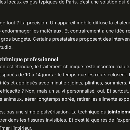
 les locaux exigus typiques de Paris, c’est une solution qui é
ge tout ? La précision. Un appareil mobile diffuse la chaleu
endommager les matériaux. Et contrairement à une idée reç
gros budgets. Certains prestataires proposent des intervent
tudio.
 chimique professionnel
ion est étendue, le traitement chimique reste incontournable. 
spacés de 10 à 14 jours - le temps que les œufs éclosent. 
tifiés et appliqués avec minutie : joints, plinthes, sommiers.
’efficacité ? Non, mais un suivi personnalisé, oui. Et surtou
 les animaux, aérer longtemps après, retirer les aliments expo
’est pas une simple pulvérisation. La technique du
jointoiem
r dans les fissures invisibles. Et c’est là que réside l’exper
mer l’intérieur.