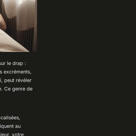
ur le drap :
rs excréments,
i, peut révéler
e. Ce genre de
calisées,
iquent au
leur, votre