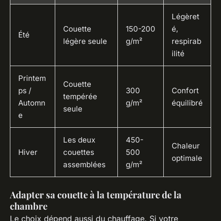
Légèret
Couette
150-200
é,
Été
légère seule
g/m²
respirab
ilité
Printem
Couette
ps /
300
Confort
tempérée
Automn
g/m²
équilibré
seule
e
Les deux
450-
Chaleur
Hiver
couettes
500
optimale
assemblées
g/m²
Adapter sa couette à la température de la
chambre
Le choix dépend aussi du chauffage. Si votre